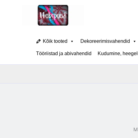
Skip
to
content
Kõik tooted
Dekoreerimisvahendid
Tööriistad ja abivahendid
Kudumine, heegeld
M