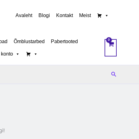
Avaleht
Blogi
Kontakt
Meist
bad
Õmblustarbed
Pabertooted
 konto
Search
i!