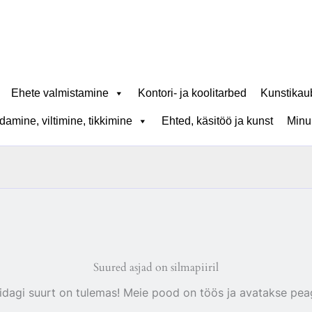
Ehete valmistamine
Kontori- ja koolitarbed
Kunstikau
amine, viltimine, tikkimine
Ehted, käsitöö ja kunst
Minu
Suured asjad on silmapiiril
idagi suurt on tulemas! Meie pood on töös ja avatakse peag