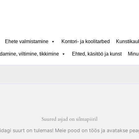
Ehete valmistamine
Kontori- ja koolitarbed
Kunstikau
amine, viltimine, tikkimine
Ehted, käsitöö ja kunst
Minu
Suured asjad on silmapiiril
idagi suurt on tulemas! Meie pood on töös ja avatakse peag