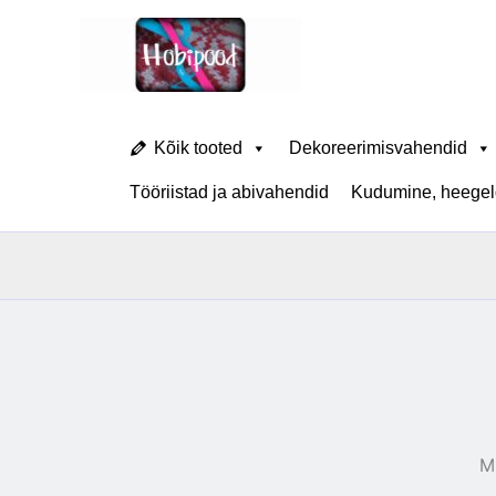
Skip
to
content
Kõik tooted
Dekoreerimisvahendid
Tööriistad ja abivahendid
Kudumine, heegeld
M