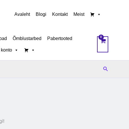
Avaleht
Blogi
Kontakt
Meist
bad
Õmblustarbed
Pabertooted
 konto
Search
i!